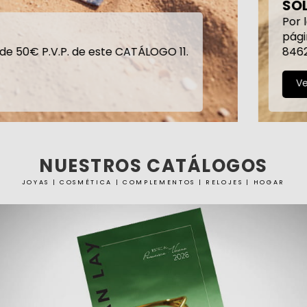
SOLO 1,99€
Por la compra de 2 productos solares de las
páginas 60 a 63. Debes solicitar la referencia
84629-0 en tu pedido.
Ver más
NUESTROS CATÁLOGOS
JOYAS | COSMÉTICA | COMPLEMENTOS | RELOJES | HOGAR