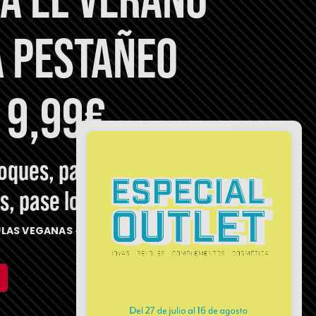
 PESTAÑEO
 9,99€
toques, para unas
, pase lo que pase.
RMULAS VEGANAS · OFTALMOLÓGICAMENTE