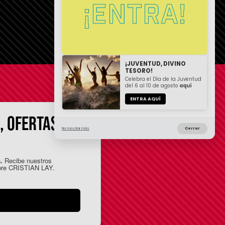
¡JUVENTUD, DIVINO
TESORO!
Celebra el Día de la Juventud
del 6 al 10 de agosto
aquí
ENTRA AQUÍ
, OFERTAS Y
No mostrar más
Cerrar
.
Recibe nuestros
ubre CRISTIAN LAY.