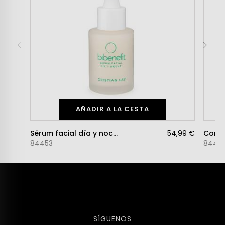
AÑADIR A LA CESTA
Sérum facial día y noche Bibenefit
54,99 €
84453
8445
SÍGUENOS