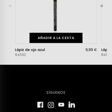
AÑADIR A LA CESTA
Lápiz de ojo azul
9,99 €
Lápiz
84592
8459
SÍGUENOS