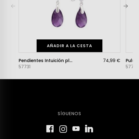
AÑADIR A LA CESTA
Pendientes Intuición plata
74,99 €
Pulser
57731
57732
SÍGUENOS