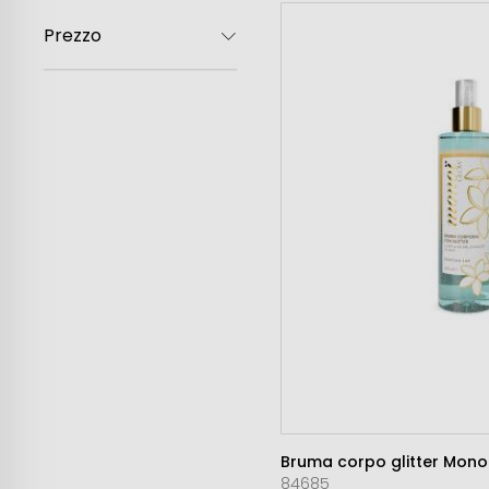
Donna
Prezzo
Uomo
Bambini
Famiglia
Bruma corpo glitter Mono
84685