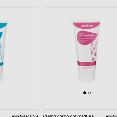
€ 12,99
€ 6,99
Crema corpo antirozature
€ 11,9