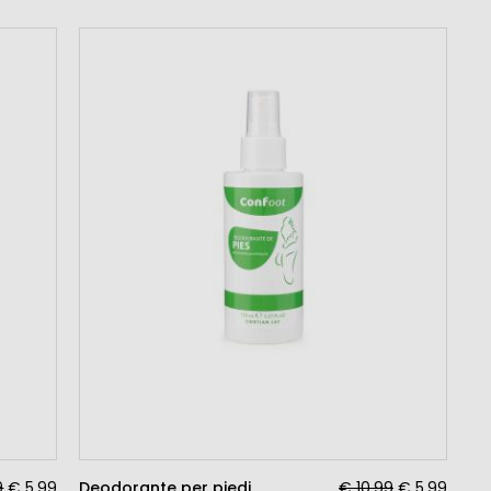
9
€ 5,99
Deodorante per piedi
€ 10,99
€ 5,99