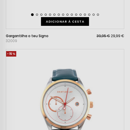
ADICIONAR À CESTA
Gargantilha o teu Signo
39,95 €
29,99 €
32009
-15%