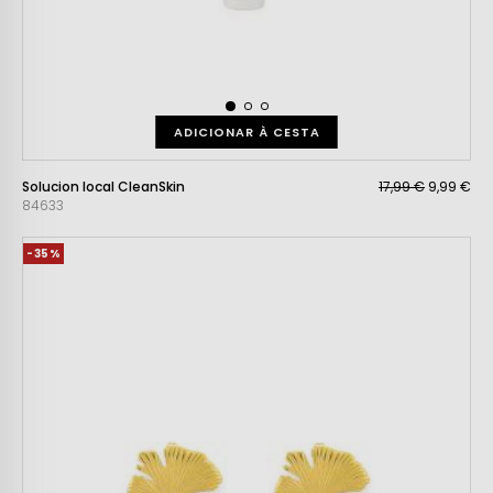
ADICIONAR À CESTA
Solucion local CleanSkin
17,99 €
9,99 €
84633
-35%