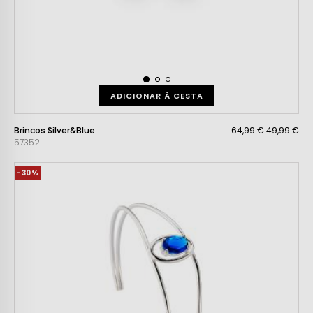
ADICIONAR À CESTA
Brincos Silver&Blue
64,99 €
49,99 €
57352
-30%