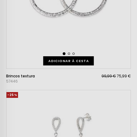
ADICIONAR À CESTA
Brincos textura
99,99 €
75,99 €
57446
-25%