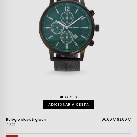
ADICIONAR À CESTA
Relógio black & green
90,00 €
62,99 €
21377