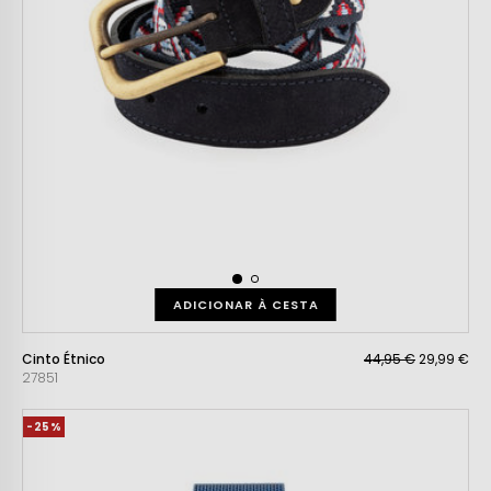
ADICIONAR À CESTA
Cinto Étnico
44,95 €
29,99 €
27851
-25%