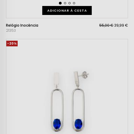
ADICIONAR À CESTA
Relógio Inocência
55,00 €
39,99 €
21353
-20%