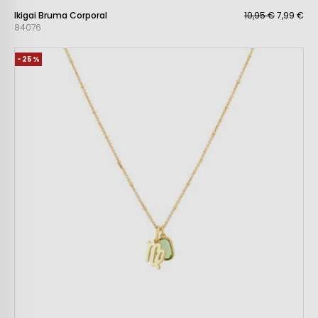
Ikigai Bruma Corporal
10,95 €
7,99 €
84076
-25%