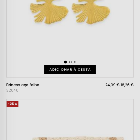
ADICIONAR À CESTA
Brincos aço folha
24,99 €
16,26 €
32646
-25%