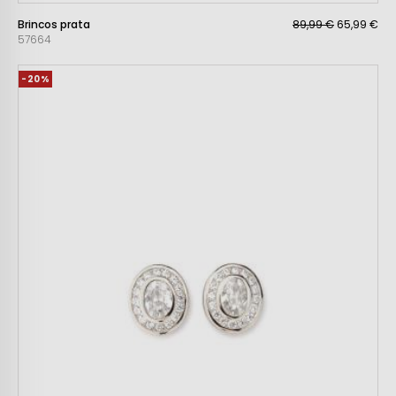
Brincos prata
89,99 €
65,99 €
57664
-20%