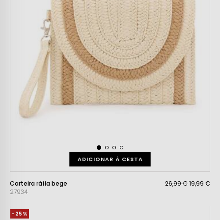
ADICIONAR À CESTA
Carteira ráfia bege
26,99 €
19,99 €
27934
-25%