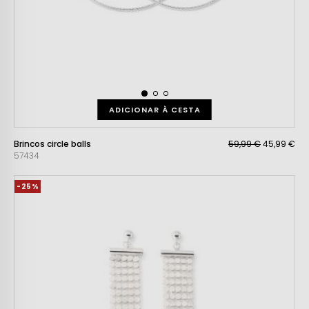
ADICIONAR À CESTA
Brincos circle balls
59,99 €
45,99 €
57434
-25%