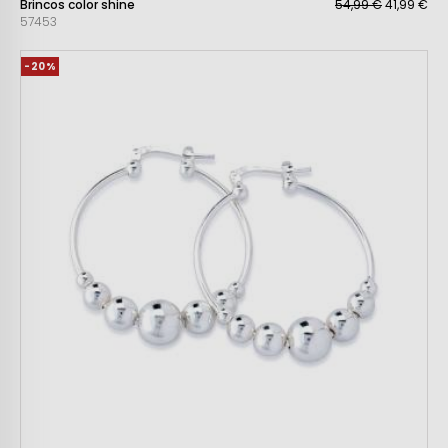
Brincos color shine
54,99 €
41,99 €
57453
-20%