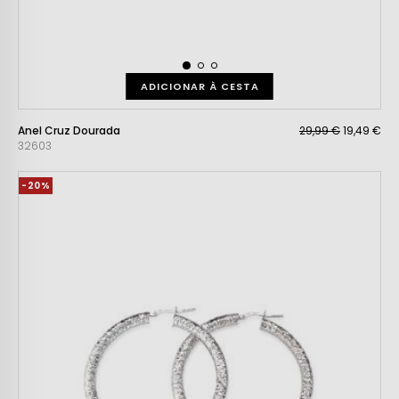
ADICIONAR À CESTA
Anel Cruz Dourada
29,99 €
19,49 €
32603
-20%