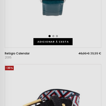
ADICIONAR À CESTA
Relógio Calendar
49,00 €
39,99 €
21315
-30%