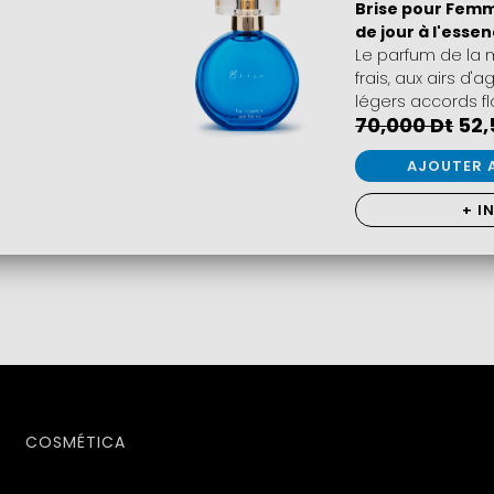
Brise pour Fem
de jour à l'esse
Le parfum de la 
frais, aux airs d
légers accords fl
70,000 Dt
52,
AJOUTER 
+ I
COSMÉTICA