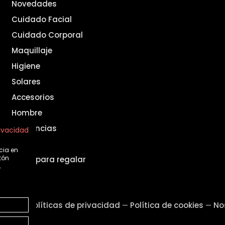
Novedades
Cuidado Facial
Cuidado Corporal
Maquillaje
Higiene
Solares
Accesorios
Hombre
Fragancias
rivacidad
Set
cia en
tón
Ideas para regalar
,
legal
Políticas de privacidad
Política de cookies
No
—
—
—