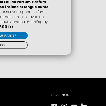
me Eau de Parfum. Parfum
nce fraîche et longue durée.
mer sur votre peau. Parfum
'agrumes et marins avec de
oraux. Contenu : 50 ml/spray
500 Dt
AU PANIER
NFO
SÍGUENOS