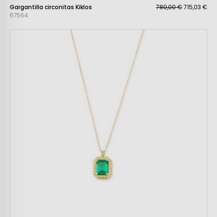
Gargantilla circonitas Kiklos
780,00 €
715,03 €
67564