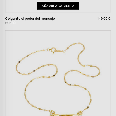
AÑADIR A LA CESTA
Colgante el poder del mensaje
149,00 €
69680