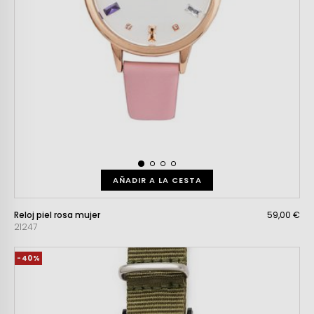
AÑADIR A LA CESTA
Reloj piel rosa mujer
59,00 €
21247
-40%