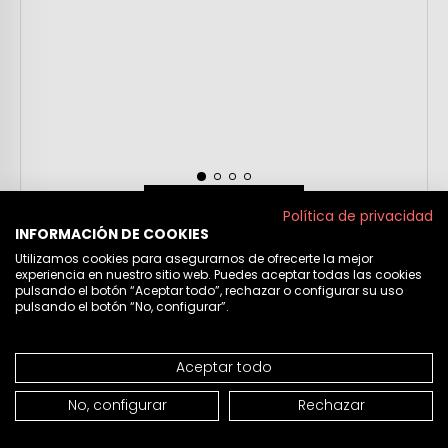
AÑADIR A LA CESTA
Política de privacidad
INFORMACIÓN DE COOKIES
Reloj Adaptable Mujer
69,00 €
Utilizamos cookies para asegurarnos de ofrecerte la mejor
21339
experiencia en nuestro sitio web. Puedes aceptar todas las cookies
pulsando el botón “Aceptar todo”, rechazar o configurar su uso
pulsando el botón “No, configurar”.
Aceptar todo
No, configurar
Rechazar