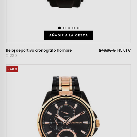
AÑADIR A LA CESTA
Reloj deportivo cronógrafo hombre
240,00 €
145,01 €
21220
-40%