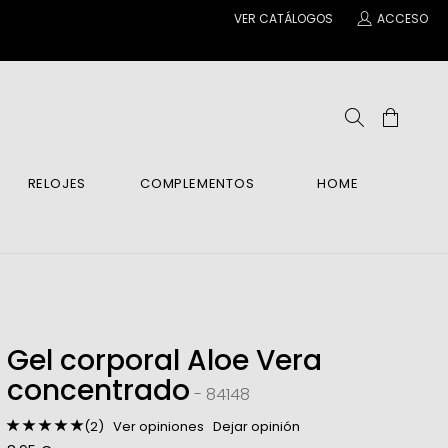
VER CATÁLOGOS
ACCESO
RELOJES
COMPLEMENTOS
HOME
ENE
IENTES
IENTES
ANTILLAS Y COLGANTES
INA
po Y Manos
COS
COS
BRE
ar
 Relax
Gel corporal Aloe Vera
as
concentrado
es
- 84148
BRE
(2)
Ver opiniones
Dejar opinión