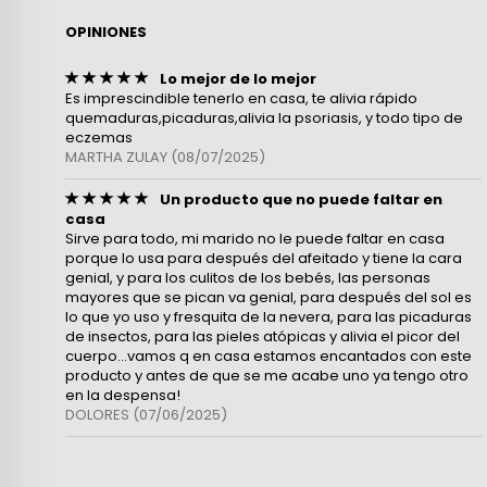
OPINIONES
Lo mejor de lo mejor
Es imprescindible tenerlo en casa, te alivia rápido
quemaduras,picaduras,alivia la psoriasis, y todo tipo de
eczemas
MARTHA ZULAY
(08/07/2025)
Un producto que no puede faltar en
casa
Sirve para todo, mi marido no le puede faltar en casa
porque lo usa para después del afeitado y tiene la cara
genial, y para los culitos de los bebés, las personas
mayores que se pican va genial, para después del sol es
lo que yo uso y fresquita de la nevera, para las picaduras
de insectos, para las pieles atópicas y alivia el picor del
cuerpo...vamos q en casa estamos encantados con este
producto y antes de que se me acabe uno ya tengo otro
en la despensa!
DOLORES
(07/06/2025)