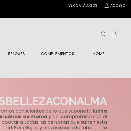
VER CATÁLOGOS
ACCESO
RELOJES
COMPLEMENTOS
HOME
ENE
IENTES
IENTES
ANTILLAS Y COLGANTES
INA
po Y Manos
COS
COS
BRE
ar
 Relax
as
 somos conscientes de lo que supone la
lucha
es
 el cáncer de mama
y del compromiso social
 apoyar a todas las personas que sufren esta
BRE
dad. Por ello, hoy nos unimos a la labor de la