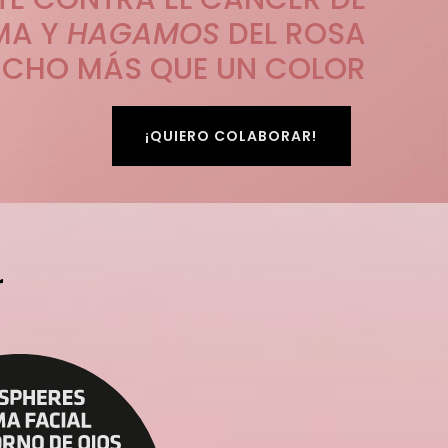
MA Y
HAGAMOS
DEL ROSA
CHO MÁS QUE UN COLOR
¡QUIERO COLABORAR!
r