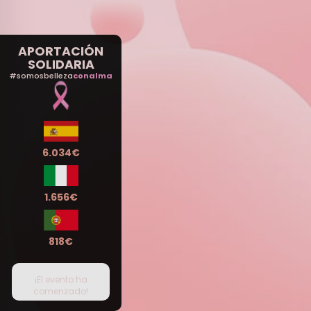
APORTACIÓN
SOLIDARIA
#somosbelleza
conalma
6.034€
1.656€
818€
¡El evento ha
comenzado!