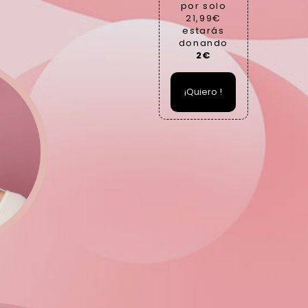
por solo
21,99€
estarás
donando
2€
¡Quiero !