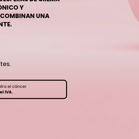
ÓNICO Y
 COMBINAN UNA
NTE.
tes.
tra el cáncer
l IVA.