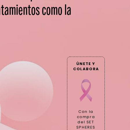
atamientos como la
ÚNETE Y
COLABORA
Con la
compra
del SET
SPHERES