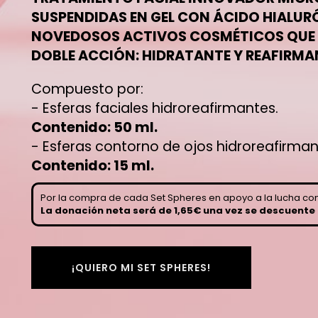
SUSPENDIDAS EN GEL CON ÁCIDO HIALUR
NOVEDOSOS ACTIVOS COSMÉTICOS QUE
DOBLE ACCIÓN: HIDRATANTE Y REAFIRMA
Compuesto por:
- Esferas faciales hidroreafirmantes.
Contenido: 50 ml.
- Esferas contorno de ojos hidroreafirman
Contenido: 15 ml.
Por la compra de cada Set Spheres en apoyo a la lucha con
La donación neta será de 1,65€ una vez se descuente e
¡QUIERO MI SET SPHERES!