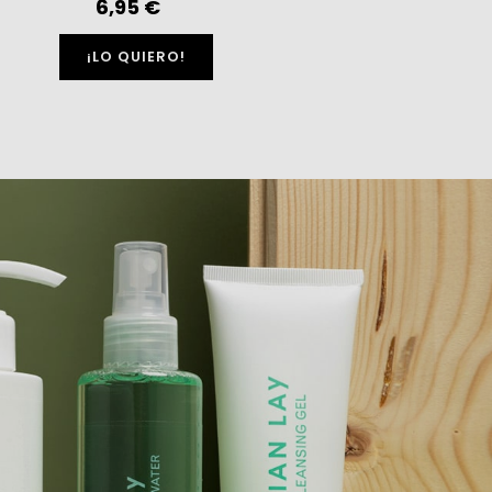
6,95 €
¡LO QUIERO!