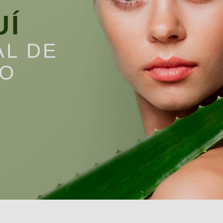
UÍ
AL DE
NO