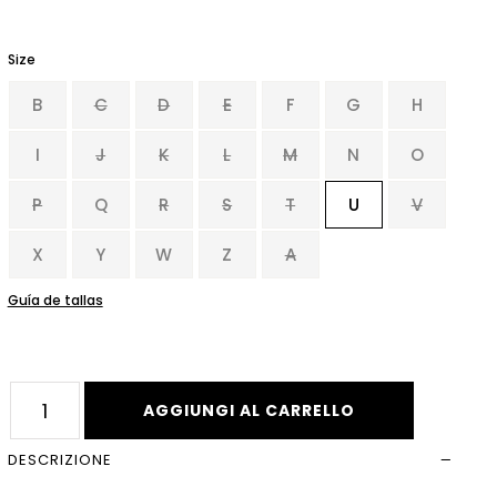
Size
Leer más
B
C
D
E
F
G
H
I
J
K
L
M
N
O
P
Q
R
S
T
U
V
X
Y
W
Z
A
Guía de tallas
AGGIUNGI AL CARRELLO
DESCRIZIONE