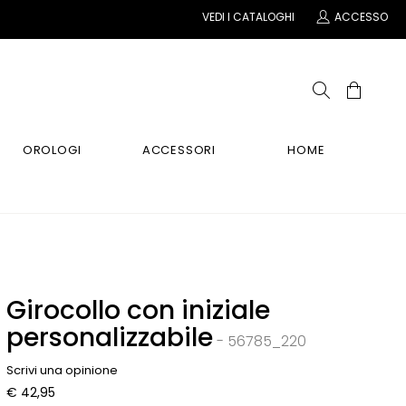
VEDI I CATALOGHI
ACCESSO
OROLOGI
ACCESSORI
HOME
NE
CHINI
CHINI
CHINI
NA
o E Mani
CI
CI
CI
li
 Relax
Girocollo con iniziale
i
personalizzabile
- 56785_220
O
Scrivi una opinione
€ 42,95