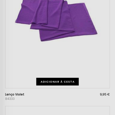
ADICIONAR À CESTA
Lenço Violet
9,95 €
84333