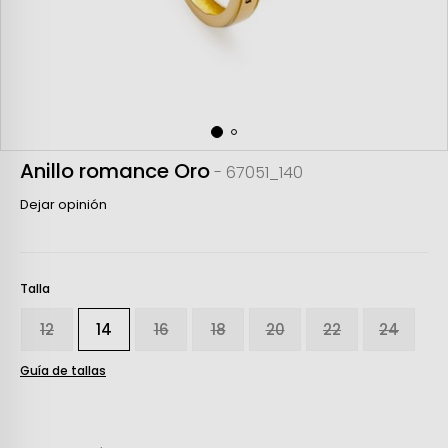
Anillo romance Oro
- 67051_140
Dejar opinión
Talla
12
14
16
18
20
22
24
Guía de tallas