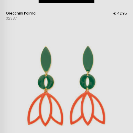
Orecchini Palma
€ 42,95
32387