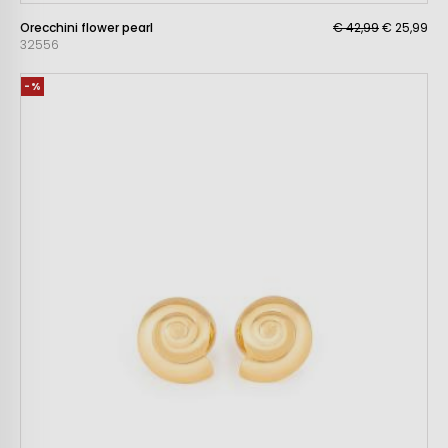
Orecchini flower pearl
€ 42,99
€ 25,99
32556
-%