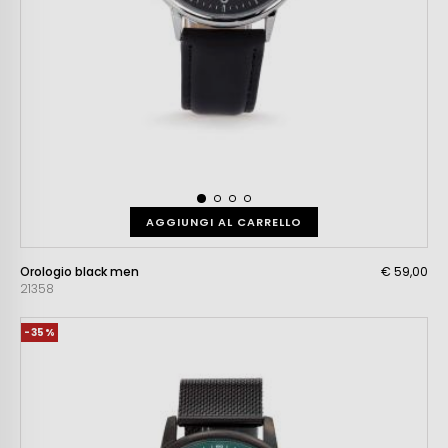
AGGIUNGI AL CARRELLO
Orologio black men
€ 59,00
21358
-35%