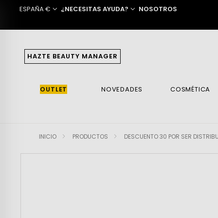
ESPAÑA €
¿NECESITAS AYUDA?
NOSOTROS
HAZTE BEAUTY MANAGER
OUTLET
NOVEDADES
COSMÉTICA
VER TODO
VER TODO
CUIDADO FACIAL
JOYAS PERSONALIZADAS
JOYAS PERSONALIZADAS
ANILLOS
RELOJES MUJER
BOLSOS
VER TODO
CUIDADO COR
ANILLOS
ANILLOS
PULSERAS Y TO
RELOJES HOM
OTROS
AMBIENTADOR
Cremas Faciales
GARGANTILLAS Y COLGANTES
GARGANTILLAS Y COLGANTES
LETRAS
Bandolera
MENAJE HOGAR
Hidratantes
SETS
COMPROMISO
SETS
Textil
TEXTIL
INICIO
PRODUCTOS
DESCUENTO 30 POR SER DISTRIB
Serums
ACERO
Mini
Anticelulíticos
Cinturones
Contornos De Ojos
Grandes
Cuidado Mano
Accesorios
Ampollas
Mochilas
Cuidado Pies
Limpieza Facial
Carteras
Perfumadas
Mascarillas
Sets
Aceites
FRAGANCIAS
SET