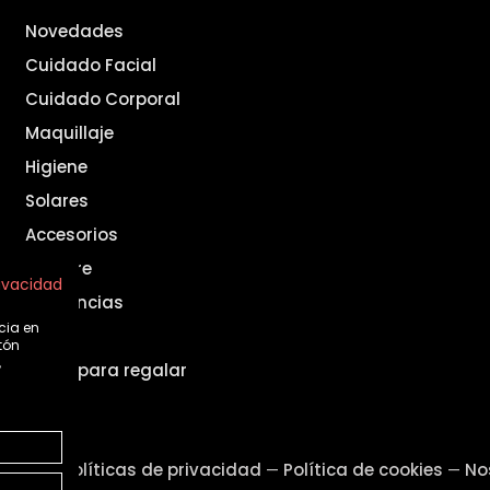
Novedades
Cuidado Facial
Cuidado Corporal
Maquillaje
Higiene
Solares
Accesorios
Hombre
rivacidad
Fragancias
cia en
Set
tón
,
Ideas para regalar
legal
Políticas de privacidad
Política de cookies
No
—
—
—