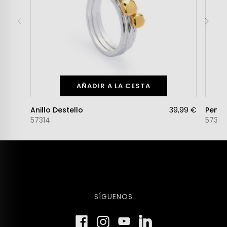
AÑADIR A LA CESTA
Anillo Destello
39,99 €
Pendi
57314
57312
SÍGUENOS