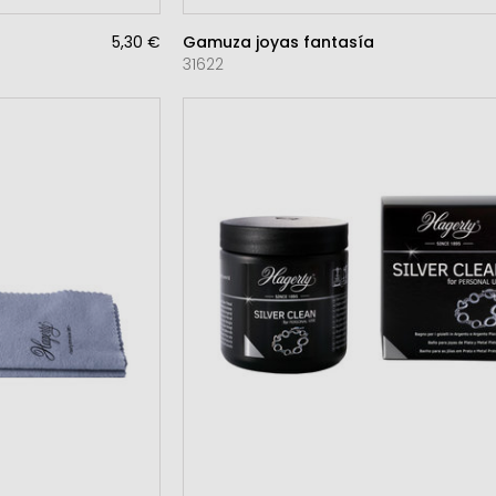
5,30 €
Gamuza joyas fantasía
31622