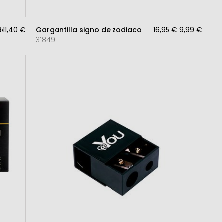
do
11,40 €
Gargantilla signo de zodiaco
16,95 €
9,99 €
31849