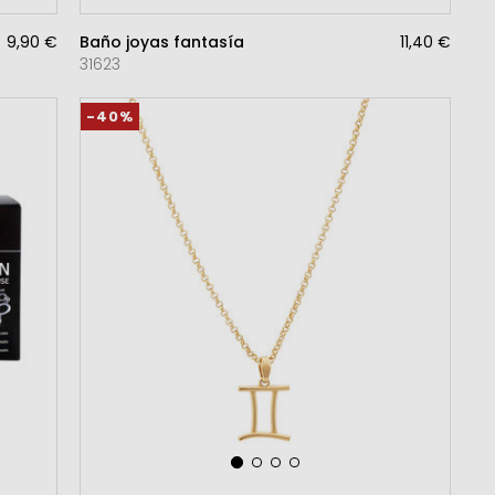
9,90 €
Baño joyas fantasía
11,40 €
31623
-40%