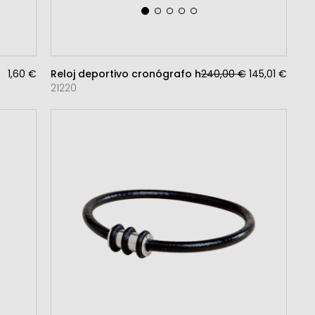
1,60 €
Reloj deportivo cronógrafo hombre
240,00 €
145,01 €
21220