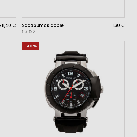
o blanco
11,40 €
Sacapuntas doble
1,30 €
83892
-40%