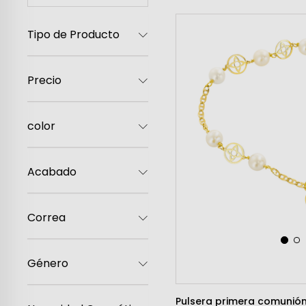
Mujer
Tipo de Producto
Hombre
Niños
Hogar
Precio
color
Acabado
Correa
Género
Pulsera primera comunió