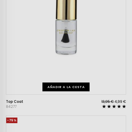
AÑADIR A LA CESTA
Top Coat
13,95 €
4,99 €
84277
-75%