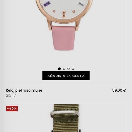
AÑADIR A LA CESTA
Reloj piel rosa mujer
59,00 €
21247
-40%