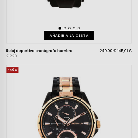
AÑADIR A LA CESTA
Reloj deportivo cronógrafo hombre
240,00 €
145,01 €
21220
-40%