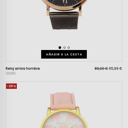
AÑADIR A LA CESTA
Reloj amira hombre
89,00 €
65,99 €
21085
-25%