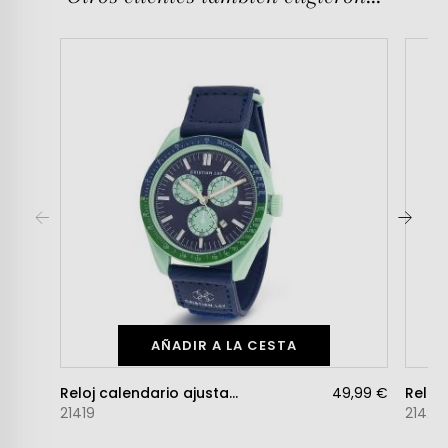
AÑADIR A LA CESTA
Reloj calendario ajustable
49,99 €
Reloj
21419
21420