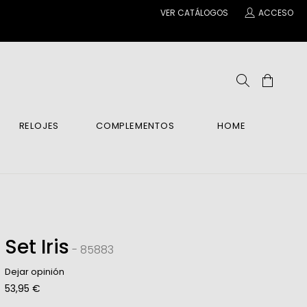
VER CATÁLOGOS
ACCESO
RELOJES
COMPLEMENTOS
HOME
ENE
IENTES
IENTES
ANTILLAS Y COLGANTES
INA
po Y Manos
COS
COS
BRE
ar
 Relax
Set Iris
- 85883
as
es
Dejar opinión
BRE
53,95 €