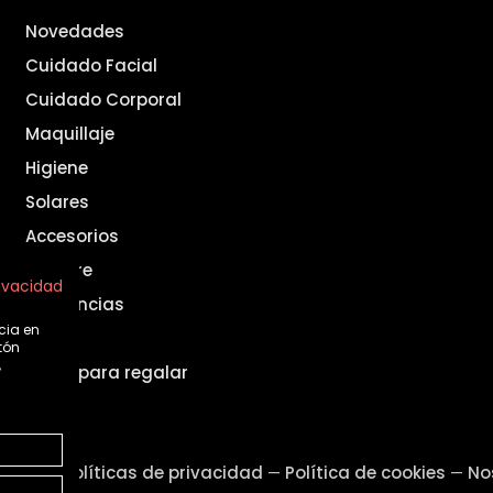
Novedades
Cuidado Facial
Cuidado Corporal
Maquillaje
Higiene
Solares
Accesorios
Hombre
rivacidad
Fragancias
cia en
Set
tón
,
Ideas para regalar
legal
Políticas de privacidad
Política de cookies
No
—
—
—