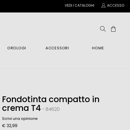
VEDI I CATALOGHI
ACCESSO
OROLOGI
ACCESSORI
HOME
NE
CHINI
CHINI
CHINI
NA
o E Mani
CI
CI
CI
li
 Relax
Fondotinta compatto in
i
crema T4
- 84620
O
Scrivi una opinione
€ 32,99