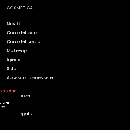
COSMETICA
Novità
Cura del viso
Cura del corpo
Make-up
Igiene
Solari
Accessori benessere
Uomo
rivacidad
Fragranze
cia en
Set
tón
,
Idee regalo