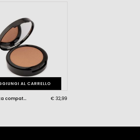
GGIUNGI AL CARRELLO
Fondotinta compatto in crema T3
€ 32,99