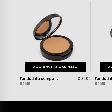
AGGIUNGI AL CARRELLO
A
Fondotinta compatto in crema T2
€ 32,99
84618
84619