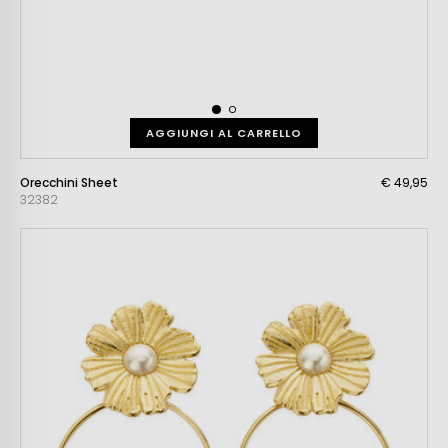
AGGIUNGI AL CARRELLO
Orecchini Sheet
€ 49,95
32382