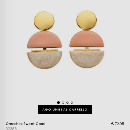
AGGIUNGI AL CARRELLO
Orecchini Sweet Coral
€ 72,95
32366