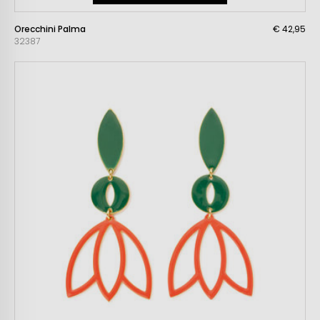
Orecchini Palma
€ 42,95
32387