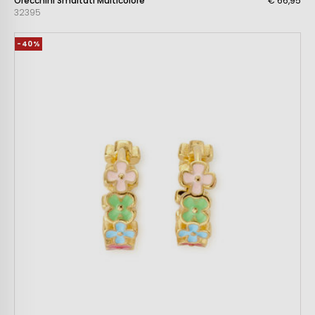
Orecchini Smaltati Multicolore
€ 66,95
32395
-40%