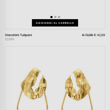
AGGIUNGI AL CARRELLO
Orecchini Tulipani
€ 72,95
€ 42,99
32389