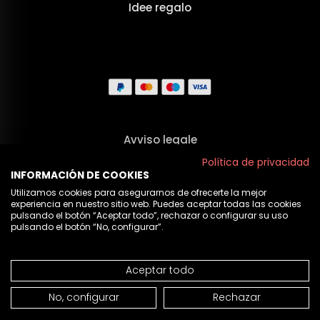
Idee regalo
Avviso legale
Termini e Condizioni
Política de privacidad
INFORMACIÓN DE COOKIES
Privacy
Utilizamos cookies para asegurarnos de ofrecerte la mejor
experiencia en nuestro sitio web. Puedes aceptar todas las cookies
Politica sui cookie
pulsando el botón “Aceptar todo”, rechazar o configurar su uso
pulsando el botón “No, configurar”.
Chi Siamo
Aceptar todo
© 2026 Cristian Lay
AGGIUNGI AL CARRELLO
No, configurar
Rechazar