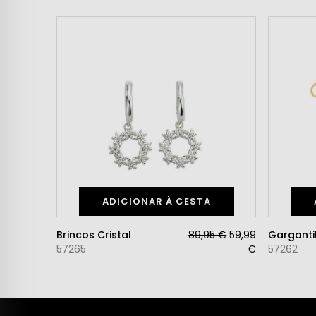
ADICIONAR À CESTA
Brincos Cristal
89,95 €
59,99
57265
€
57262