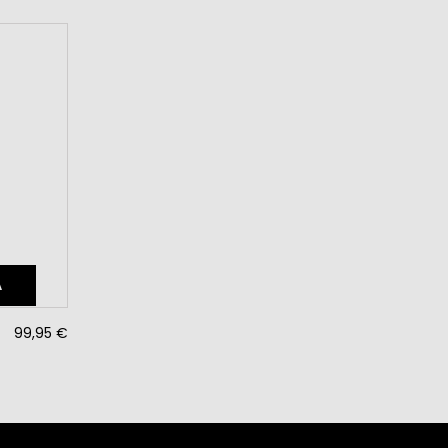
A
99,95 €