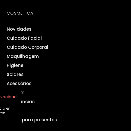
COSMÉTICA
Novidades
Cuidado Facial
Cuidado Corporal
Maquilhagem
Higiene
Solares
Acessórios
Homem
rivacidad
Fragrâncias
cia en
Set
tón
,
Ideias para presentes