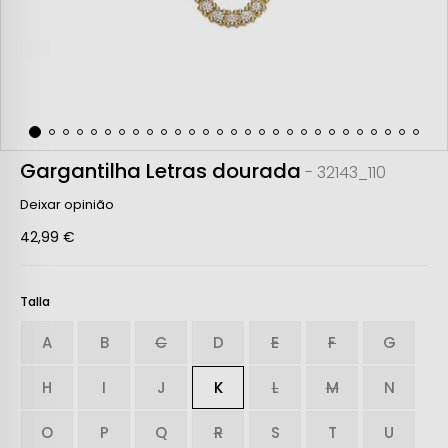
Gargantilha Letras dourada
- 32143_110
Deixar opinião
42,99 €
Talla
A
B
C
D
E
F
G
H
I
J
K
L
M
N
O
P
Q
R
S
T
U