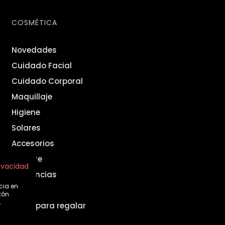
COSMÉTICA
Novedades
Cuidado Facial
Cuidado Corporal
Maquillaje
Higiene
Solares
Accesorios
Hombre
rivacidad
Fragancias
cia en
Set
tón
,
Ideas para regalar