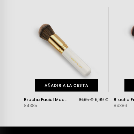
AÑADIR A LA CESTA
Brocha Facial Maquillaje
16,95 €
9,99 €
84385
84386