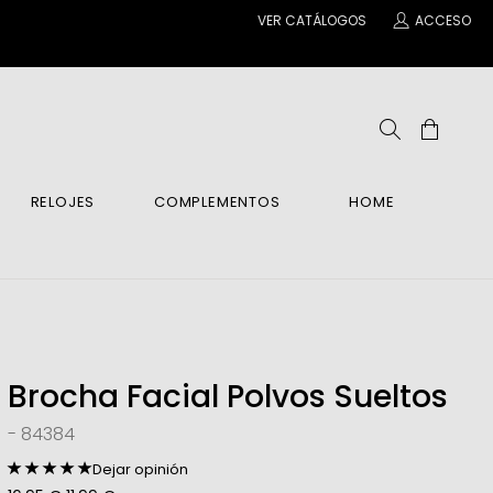
VER CATÁLOGOS
ACCESO
RELOJES
COMPLEMENTOS
HOME
ENE
IENTES
IENTES
ANTILLAS Y COLGANTES
INA
po Y Manos
COS
COS
BRE
ar
 Relax
Brocha Facial Polvos Sueltos
as
es
- 84384
BRE
Dejar opinión