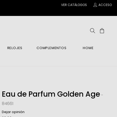
VER CATÁLOGOS
ACCESO
RELOJES
COMPLEMENTOS
HOME
ENE
IENTES
IENTES
ANTILLAS Y COLGANTES
INA
po Y Manos
COS
COS
BRE
ar
 Relax
Eau de Parfum Golden Age
-
as
es
84661
BRE
Dejar opinión