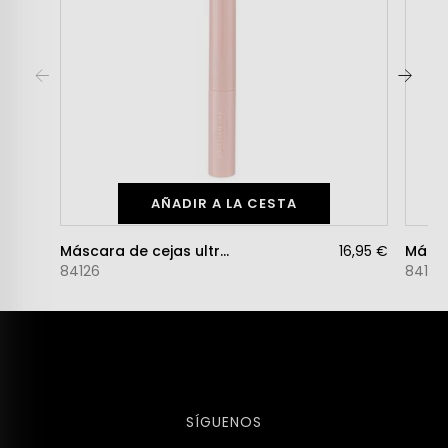
AÑADIR A LA CESTA
Máscara de cejas ultra definición Nº3
16,95 €
84126
84124
SÍGUENOS