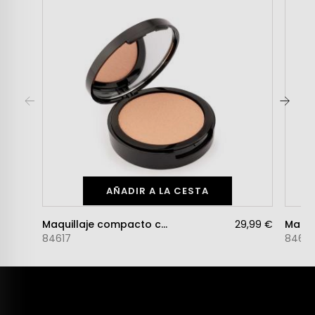
AÑADIR A LA CESTA
Maquillaje compacto crema T1
29,99 €
84617
84619