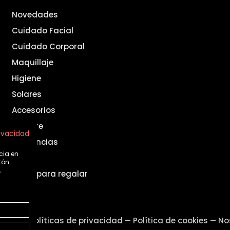
Novedades
Cuidado Facial
Cuidado Corporal
Maquillaje
Higiene
Solares
Accesorios
Hombre
rivacidad
Fragancias
cia en
Set
tón
,
Ideas para regalar
legal
Políticas de privacidad
Política de cookies
No
—
—
—