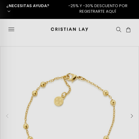
¿NECESITAS AYUDA?
-25% Y -30% DESCUENTO POR
REGISTRARTE AQUÍ