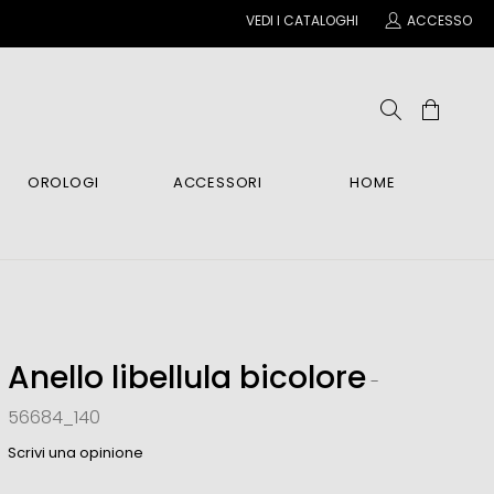
VEDI I CATALOGHI
ACCESSO
OROLOGI
ACCESSORI
HOME
NE
CHINI
CHINI
CHINI
NA
o E Mani
CI
CI
CI
li
 Relax
Anello libellula bicolore
-
i
56684_140
O
Scrivi una opinione