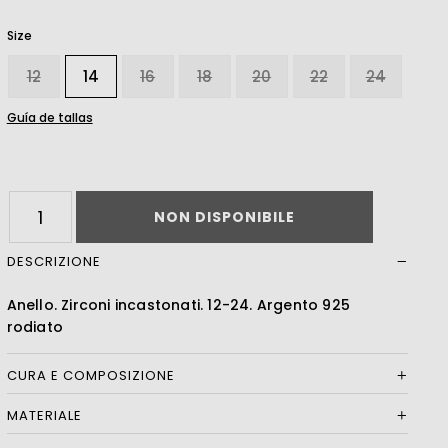
Size
Leer más
12
14
16
18
20
22
24
Guía de tallas
NON DISPONIBILE
DESCRIZIONE
Anello. Zirconi incastonati. 12-24. Argento 925
rodiato
CURA E COMPOSIZIONE
MATERIALE