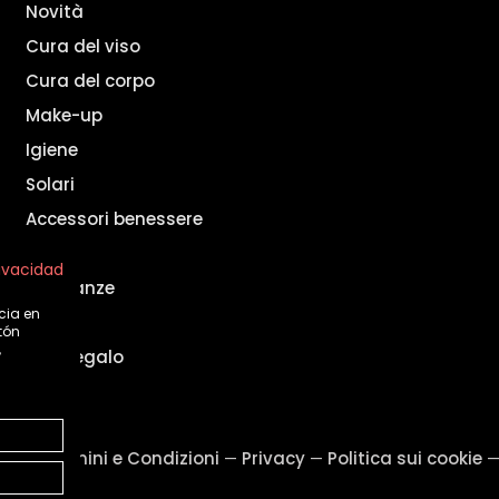
Novità
Cura del viso
Cura del corpo
Make-up
Igiene
Solari
Accessori benessere
Uomo
rivacidad
Fragranze
cia en
Set
tón
,
Idee regalo
ale
Termini e Condizioni
Privacy
Politica sui cookie
—
—
—