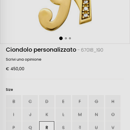
Ciondolo personalizzato
- 67018_190
Scrivi una opinione
€ 450,00
Size
B
C
D
E
F
G
H
I
J
K
L
M
N
O
P
Q
R
S
T
U
V