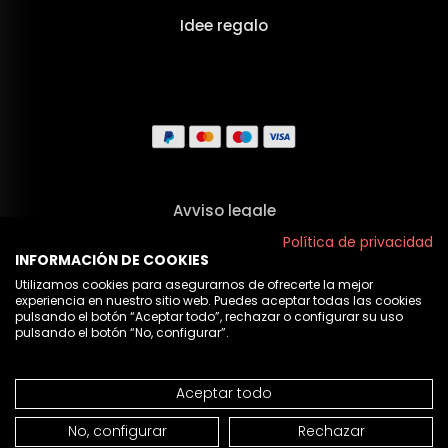
Idee regalo
Avviso legale
Termini e Condizioni
Política de privacidad
INFORMACIÓN DE COOKIES
Privacy
Utilizamos cookies para asegurarnos de ofrecerte la mejor
experiencia en nuestro sitio web. Puedes aceptar todas las cookies
Politica sui cookie
pulsando el botón “Aceptar todo”, rechazar o configurar su uso
pulsando el botón “No, configurar”.
Chi Siamo
Aceptar todo
© 2026 Cristian Lay
NON DISPONIBILE
No, configurar
Rechazar