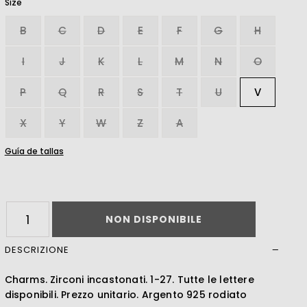
Size
Leer más
B
C
D
E
F
G
H
I
J
K
L
M
N
O
P
Q
R
S
T
U
V
X
Y
W
Z
A
Guía de tallas
NON DISPONIBILE
DESCRIZIONE
Charms. Zirconi incastonati. 1-27. Tutte le lettere
disponibili. Prezzo unitario. Argento 925 rodiato