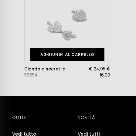
AGGIUNGI AL CARRELLO
Ciondolo secret love
€ 24,95
€
56654
16,99
OUTLET
NOVITÀ
Vedi tutto
Vedi tutti