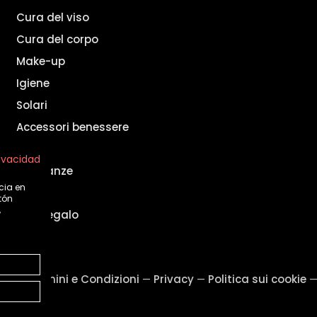
Cura del viso
Cura del corpo
Make-up
Igiene
Solari
Accessori benessere
Uomo
rivacidad
Fragranze
cia en
Set
tón
,
Idee regalo
ale
Termini e Condizioni
Privacy
Politica sui cookie
—
—
—