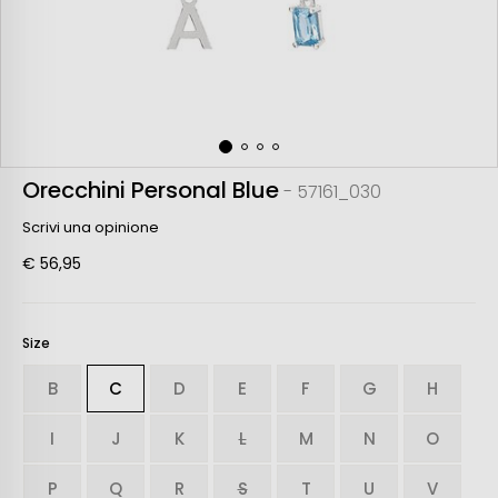
Orecchini Personal Blue
- 57161_030
Scrivi una opinione
€ 56,95
Size
B
C
D
E
F
G
H
I
J
K
L
M
N
O
P
Q
R
S
T
U
V