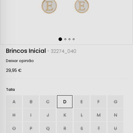
Brincos Inicial
- 32274_040
Deixar opinião
29,95 €
Talla
A
B
C
D
E
F
G
H
I
J
K
L
M
N
O
P
Q
R
S
T
U