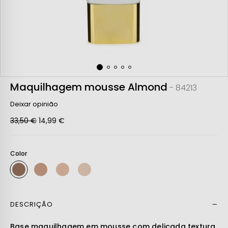
Maquilhagem mousse Almond
- 84213
Deixar opinião
33,50 €
14,99 €
Color
DESCRIÇÃO
Ler mais
Base maquilhagem em mousse com delicada textura