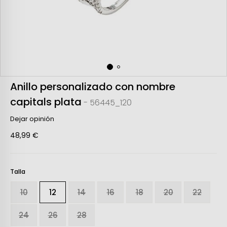
Anillo personalizado con nombre
capitals plata
- 56445_120
Dejar opinión
48,99 €
Talla
10
12
14
16
18
20
22
24
26
28