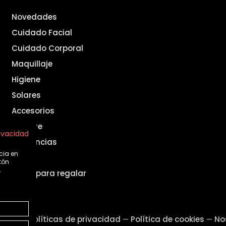
Novedades
Cuidado Facial
Cuidado Corporal
Maquillaje
Higiene
Solares
Accesorios
Hombre
rivacidad
Fragancias
cia en
Set
tón
,
Ideas para regalar
legal
Políticas de privacidad
Política de cookies
No
—
—
—