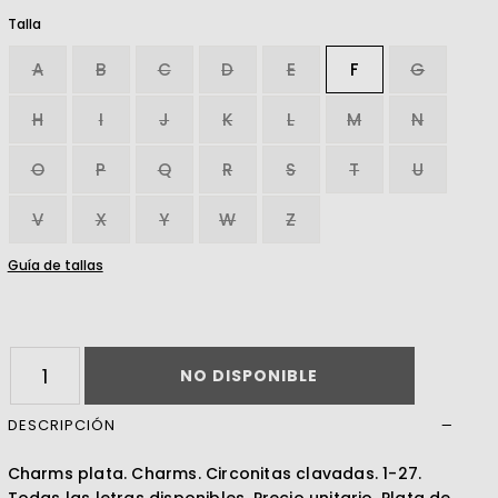
Talla
Leer más
A
B
C
D
E
F
G
H
I
J
K
L
M
N
O
P
Q
R
S
T
U
V
X
Y
W
Z
Guía de tallas
NO DISPONIBLE
DESCRIPCIÓN
Charms plata. Charms. Circonitas clavadas. 1-27.