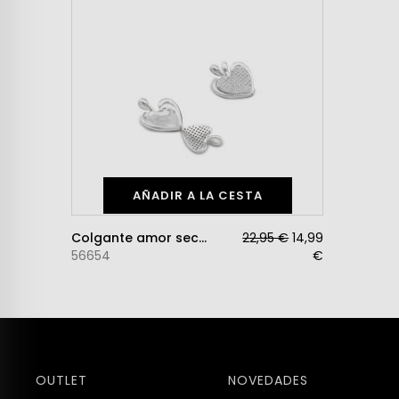
AÑADIR A LA CESTA
Colgante amor secreto plata
22,95 €
14,99
56654
€
OUTLET
NOVEDADES