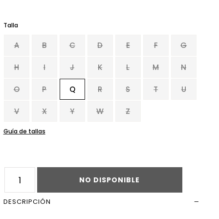
Talla
Leer más
A
B
C
D
E
F
G
H
I
J
K
L
M
N
O
P
Q
R
S
T
U
V
X
Y
W
Z
Guía de tallas
NO DISPONIBLE
DESCRIPCIÓN