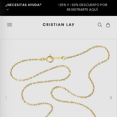
¿NECESITAS AYUDA?
-25% Y -30% DESCUENTO POR
REGISTRARTE AQUÍ