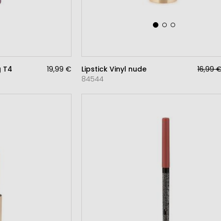
g T4
19,99 €
Lipstick Vinyl nude
16,99 
84544