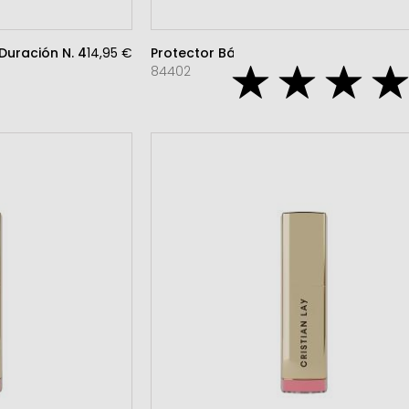
 Duración N. 4 GRANATE
14,95 €
Protector Bálsamo Labial
84402