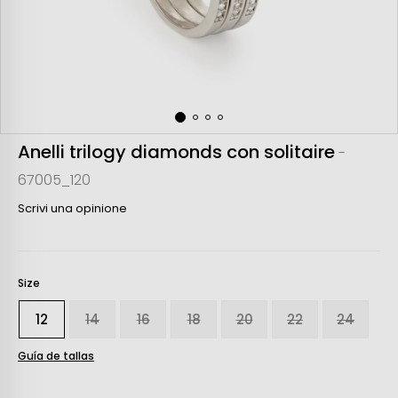
Anelli trilogy diamonds con solitaire
-
67005_120
Scrivi una opinione
Size
12
14
16
18
20
22
24
Guía de tallas