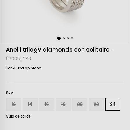
Anelli trilogy diamonds con solitaire
-
67005_240
Scrivi una opinione
Size
12
14
16
18
20
22
24
Guía de tallas