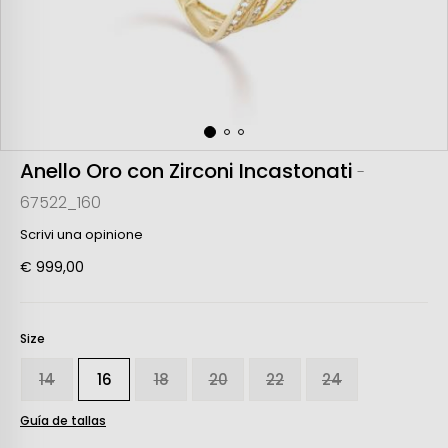
Anello Oro con Zirconi Incastonati
-
67522_160
Scrivi una opinione
€ 999,00
Size
14
16
18
20
22
24
Guía de tallas