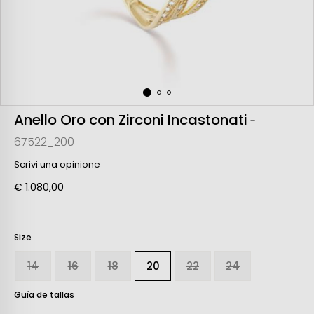
Anello Oro con Zirconi Incastonati
-
67522_200
Scrivi una opinione
€ 1.080,00
Size
14
16
18
20
22
24
Guía de tallas